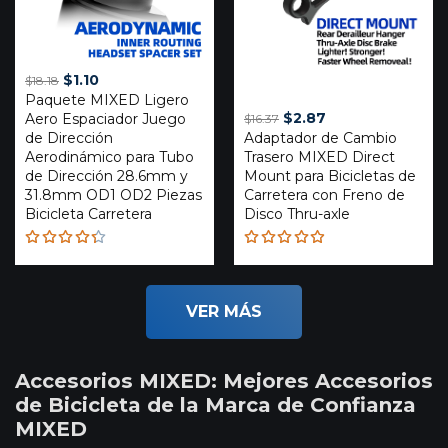
Original
Current
$
1.10
$
18.18
Paquete MIXED Ligero
price
price
Original
Current
$
2.87
Aero Espaciador Juego
$
16.37
was:
is:
de Dirección
Adaptador de Cambio
price
price
$18.18.
$1.10.
Aerodinámico para Tubo
Trasero MIXED Direct
was:
is:
de Dirección 28.6mm y
Mount para Bicicletas de
$16.37.
$2.87.
31.8mm OD1 OD2 Piezas
Carretera con Freno de
Bicicleta Carretera
Disco Thru-axle
Rated
Rated
4.29
4.85
out
out of 5
of 5
VER MÁS
Accesorios MIXED: Mejores Accesorios
de Bicicleta de la Marca de Confianza
MIXED