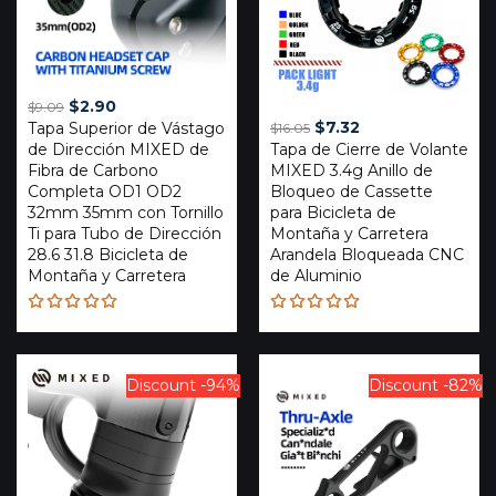
Original
Current
$
2.90
$
9.09
Original
Current
$
7.32
Tapa Superior de Vástago
price
price
$
16.05
de Dirección MIXED de
Tapa de Cierre de Volante
price
price
was:
is:
Fibra de Carbono
MIXED 3.4g Anillo de
was:
is:
$9.09.
$2.90.
Completa OD1 OD2
Bloqueo de Cassette
$16.05.
$7.32.
32mm 35mm con Tornillo
para Bicicleta de
Ti para Tubo de Dirección
Montaña y Carretera
28.6 31.8 Bicicleta de
Arandela Bloqueada CNC
Montaña y Carretera
de Aluminio
Rated
Rated
5.00
out
5.00
out
of 5
of 5
Discount -94%
Discount -82%