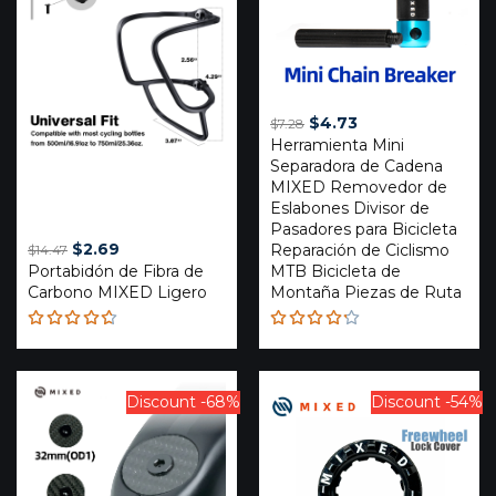
Original
Current
$
4.73
$
7.28
Herramienta Mini
price
price
Separadora de Cadena
was:
is:
MIXED Removedor de
$7.28.
$4.73.
Eslabones Divisor de
Pasadores para Bicicleta
Original
Current
$
2.69
Reparación de Ciclismo
$
14.47
Portabidón de Fibra de
price
price
MTB Bicicleta de
Carbono MIXED Ligero
Montaña Piezas de Ruta
was:
is:
$14.47.
$2.69.
Rated
Rated
4.59
4.20
out of 5
out of
5
Discount -68%
Discount -54%